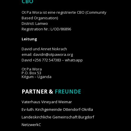
CBO
Ot Pa Wora ist eine registrierte CBO (Community
Based Organisation)
District: Lamwo
Registration Nr.: L/OD/86896
Leitung
David und Annet Nokrach
email: davidn@otpawora.org
David +256 772 547383 – whatsapp
Ot Pa Wora
P.O. Box 53
Kitgum – Uganda
PARTNER &
FREUNDE
Vaterhaus Vineyard Weimar
Ev-luth. Kirchgemeinde Ottendorf-Okrilla
Landeskirchliche Gemeinschaft Burgdorf
NetzwerkC