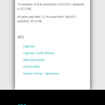
15-64 Jahre:
47,8 % (männlich: 6.672.071; weiblich:
6.727.230)
65 Jahre und älter:
2,2 % (männlich: 266.931;
weiblich: 351.374)
WO
Uganda
Uganda: Perle Afrikas
Alterspyramide
LRA-Konflikt
Kinder-Armut – Sprachen