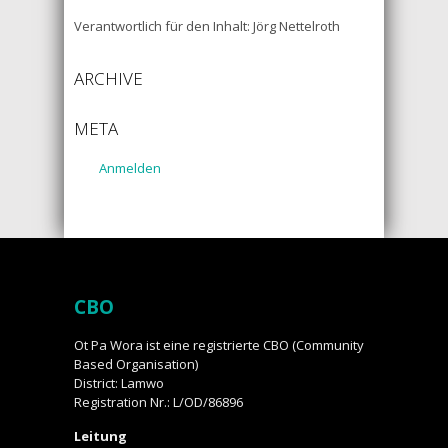
Verantwortlich für den Inhalt: Jörg Nettelroth
ARCHIVE
META
Anmelden
CBO
Ot Pa Wora ist eine registrierte CBO (Community
Based Organisation)
District: Lamwo
Registration Nr.: L/OD/86896
Leitung