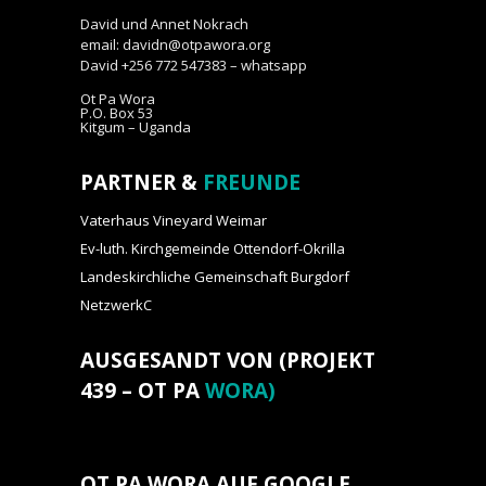
David und Annet Nokrach
email: davidn@otpawora.org
David +256 772 547383 – whatsapp
Ot Pa Wora
P.O. Box 53
Kitgum – Uganda
PARTNER &
FREUNDE
Vaterhaus Vineyard Weimar
Ev-luth. Kirchgemeinde Ottendorf-Okrilla
Landeskirchliche Gemeinschaft Burgdorf
NetzwerkC
AUSGESANDT VON (PROJEKT
439 – OT PA
WORA)
OT PA WORA AUF GOOGLE