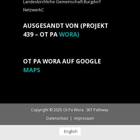
Landeskirchliche Gemeinschaft Burgdorf
NetzwerkC
AUSGESANDT VON (PROJEKT
439 – OT PA
WORA)
OT PA WORA AUF GOOGLE
MAPS
Copyright © 2025 Ot Pa Wora.
SKT Pathway
Datenschutz
Impressum
English