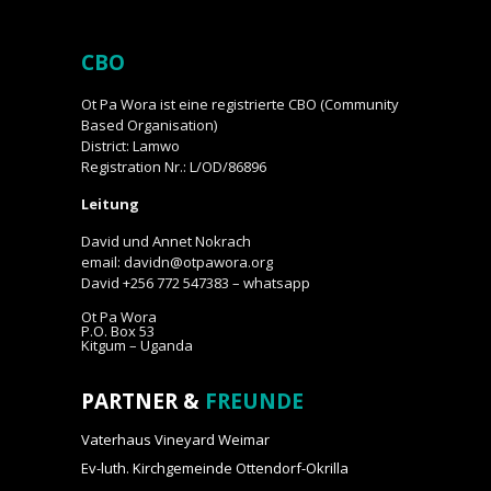
CBO
Ot Pa Wora ist eine registrierte CBO (Community
Based Organisation)
District: Lamwo
Registration Nr.: L/OD/86896
Leitung
David und Annet Nokrach
email: davidn@otpawora.org
David +256 772 547383 – whatsapp
Ot Pa Wora
P.O. Box 53
Kitgum – Uganda
PARTNER &
FREUNDE
Vaterhaus Vineyard Weimar
Ev-luth. Kirchgemeinde Ottendorf-Okrilla