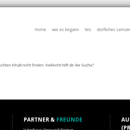
Home
wie es begann
Wo
dörfliches Lernz
ten Inhalt nicht finden. Vielleicht hilft dir die Suche?
PARTNER &
FREUNDE
AU
(P
Vaterhaus Vineyard Weimar