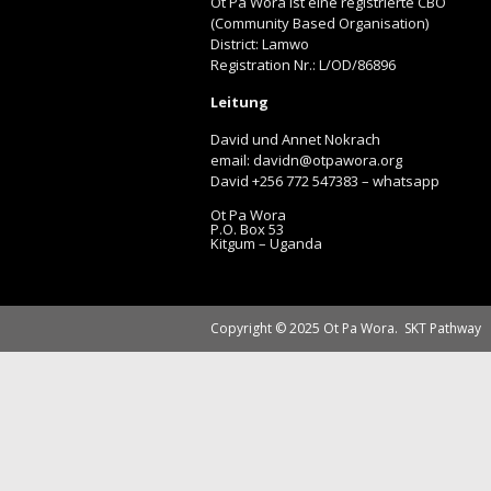
Ot Pa Wora ist eine registrierte CBO
(Community Based Organisation)
District: Lamwo
Registration Nr.: L/OD/86896
Leitung
David und Annet Nokrach
email: davidn@otpawora.org
David +256 772 547383 – whatsapp
Ot Pa Wora
P.O. Box 53
Kitgum – Uganda
Copyright © 2025 Ot Pa Wora.
SKT Pathway